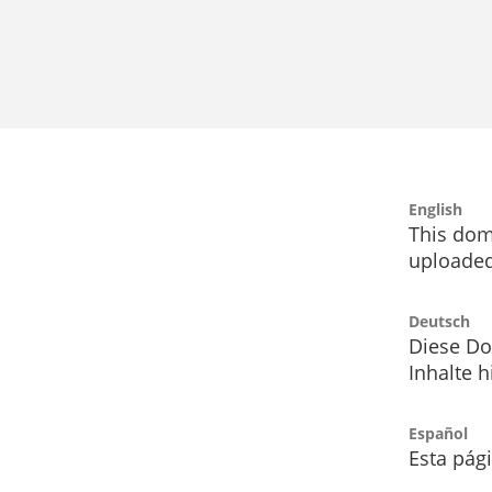
English
This dom
uploaded
Deutsch
Diese Do
Inhalte h
Español
Esta pág