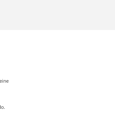
eine
do.